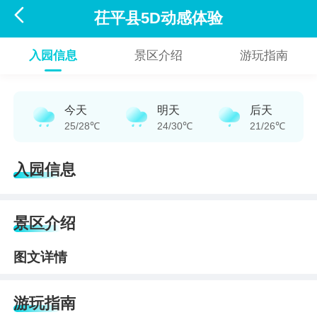

茌平县5D动感体验
入园信息
景区介绍
游玩指南
今天
明天
后天
25/28℃
24/30℃
21/26℃
入园信息
景区介绍
图文详情
游玩指南