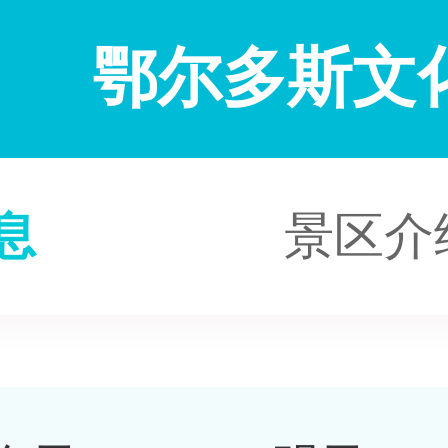
鄂尔多斯文
息
景区介