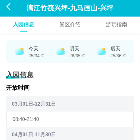

漓江竹筏兴坪-九马画山-兴坪
入园信息
景区介绍
游玩指南
今天
明天
后天
25/34℃
26/35℃
25/36℃
入园信息
开放时间
03月01日-12月31日
08:40-21:40
04月01日-11月30日