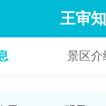
王审
息
景区介