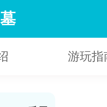
知墓
绍
游玩指