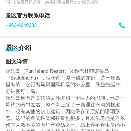
* 以上信息仅供参考，具体以景区当日公示信息为准
景区官方联系电话

+960-6640033
景区介绍
图文详情
欢乐岛（Fun Island Resort）又称巴杜菲诺鲁岛
（Badufinolhu），位于南马累环礁的东部，是一座四
星岛屿。它距离马累国际机场约37公里，乘坐快艇45
分钟便可上岛。
欢乐岛周围是柔软的白沙滩和一个巨大的泻湖，环岛一
周约15分钟左右。整个岛上除了一条通往海沟的栈道
外，没有其他的水上建筑，因此保存了原始的珊瑚形
态。这里的鱼类种类和数量也很多，且欢乐岛还是马尔
代夫为数不多的海龟产卵岛之一。岛上养殖着很多的小