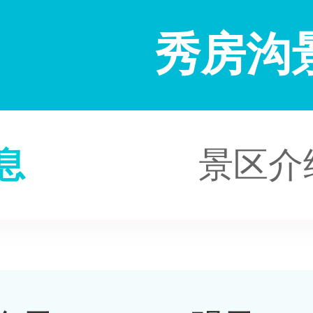
秀房沟
息
景区介