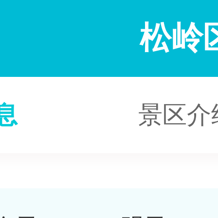
松岭
息
景区介