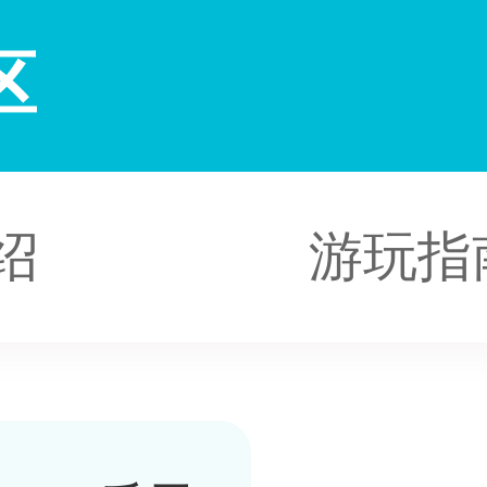
区
绍
游玩指