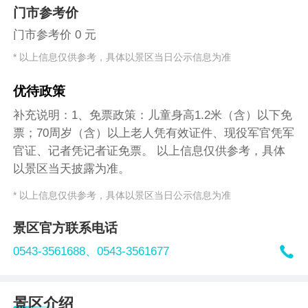
门市参考价
门市参考价 0 元
* 以上信息仅供参考，具体以景区当日公示信息为准
优待政策
补充说明：1、免票政策：儿童身高1.2米（含）以下免
票；70周岁（含）以上老人凭有效证件、现役军官凭军
官证、记者凭记者证免票。 以上信息仅供参考，具体
以景区当天披露为准。
* 以上信息仅供参考，具体以景区当日公示信息为准
景区官方联系电话

0543-3561688、
0543-3561677
景区介绍