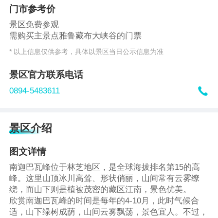
门市参考价
景区免费参观
需购买主景点雅鲁藏布大峡谷的门票
* 以上信息仅供参考，具体以景区当日公示信息为准
景区官方联系电话

0894-5483611
景区介绍
图文详情
南迦巴瓦峰位于林芝地区，是全球海拔排名第15的高
峰。这里山顶冰川高耸、形状俏丽，山间常有云雾缭
绕，而山下则是植被茂密的藏区江南，景色优美。
欣赏南迦巴瓦峰的时间是每年的4-10月，此时气候合
适，山下绿树成荫，山间云雾飘荡，景色宜人。不过，