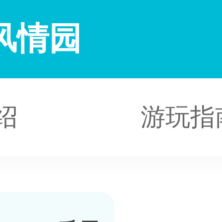
风情园
绍
游玩指