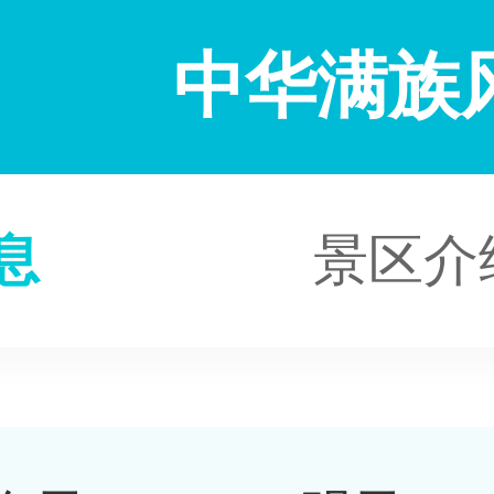
中华满族
息
景区介