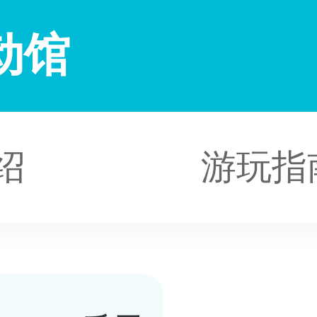
动馆
绍
游玩指