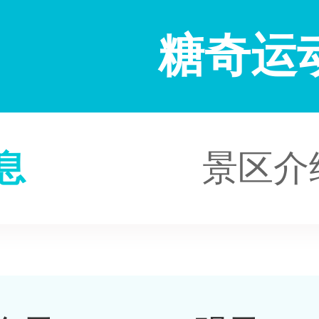
糖奇运
息
景区介