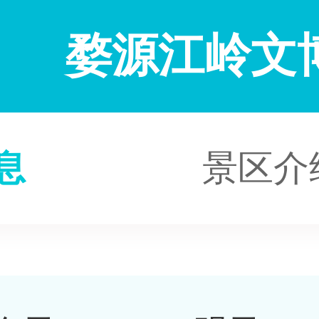
婺源江岭文
息
景区介