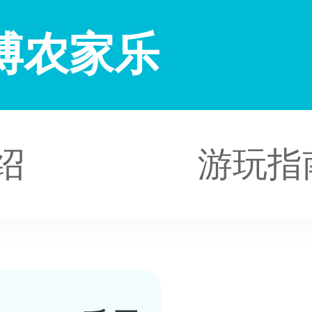
博农家乐
绍
游玩指