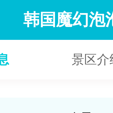
韩国魔幻泡
息
景区介