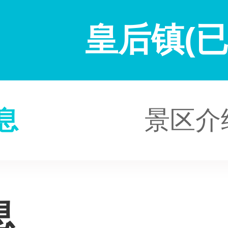
皇后镇(已
息
景区介
息