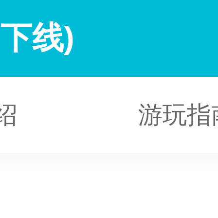
下线)
绍
游玩指