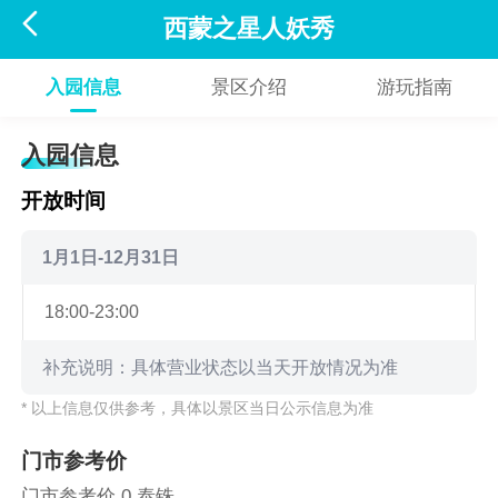

西蒙之星人妖秀
入园信息
景区介绍
游玩指南
入园信息
开放时间
1月1日-12月31日
18:00-23:00
补充说明：具体营业状态以当天开放情况为准
* 以上信息仅供参考，具体以景区当日公示信息为准
门市参考价
门市参考价 0 泰铢