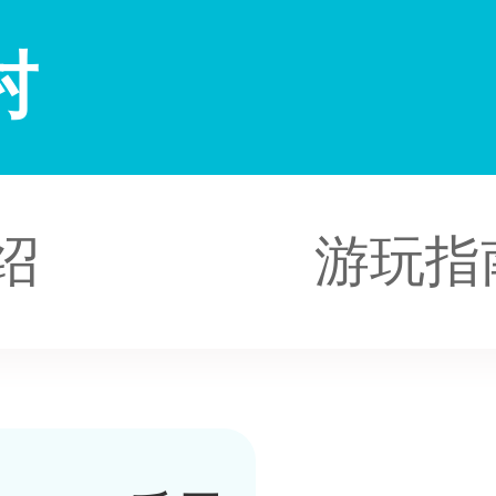
村
绍
游玩指