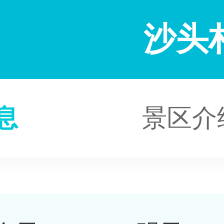
沙头
息
景区介