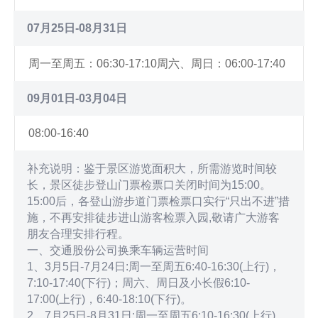
如需帮助，请拨打黄山旅游咨询服务热线：0559-
服务热线：0559-2590999；紧急救援电话：0559-
区内其他消费项目的，请从原渠道退订，或改期预约游
2590999；紧急救援电话：0559-5563333。(提示有效
5563333。
览。由此带来不便，敬请谅解，感谢您的理解与支持。
07月25日-08月31日
期2026/8/9至2026/8/11)【天都峰提前预约】天都峰实
如需帮助，请拨打黄山旅游咨询服务热线：0559-
行实名预约制，请通过“黄山旅游官方平台”微信小程序
2590999；紧急救援电话：0559-5563333。(提示有效
周一至周五：06:30-17:10
周六、周日：06:00-17:40
提前预约。天都峰坡陡路险，承载量有限，无预约、不
期2026/8/9至2026/8/11)【天都峰提前预约】天都峰实
登峰。如未成功预约，敬请改期或前往西海大峡谷、始
行实名预约制，请通过“黄山旅游官方平台”微信小程序
09月01日-03月04日
信峰等精华景点游览。莲花峰目前处于封闭轮休期，暂
提前预约。天都峰坡陡路险，承载量有限，无预约、不
不对游客开放。(提示有效期2026/4/5至2026/12/31)
登峰。如未成功预约，敬请改期或前往西海大峡谷、始
【帐篷租赁服务通知】为丰富游客游览体验，黄山风景
信峰等精华景点游览。莲花峰目前处于封闭轮休期，暂
08:00-16:40
区自2026年7月31日起，开放山顶指定区域帐篷租赁服
不对游客开放。(提示有效期2026/4/5至2026/12/31)
务。本次租赁点涵盖北海宾馆、西海饭店、排云型旅酒
【帐篷租赁服务通知】为丰富游客游览体验，黄山风景
补充说明：鉴于景区游览面积大，所需游览时间较
店、白云宾馆、玉屏楼宾馆、白鹅山庄6处山顶点位，
区自2026年7月31日起，开放山顶指定区域帐篷租赁服
长，景区徒步登山门票检票口关闭时间为15:00。
使用时段为当日18:00至次日5:30。服务实行线下实名
务。本次租赁点涵盖北海宾馆、西海饭店、排云型旅酒
15:00后，各登山游步道门票检票口实行“只出不进”措
制预订，游客直接前往指定帐篷租赁点问询，随到随
店、白云宾馆、玉屏楼宾馆、白鹅山庄6处山顶点位，
施，不再安排徒步进山游客检票入园,敬请广大游客
订，根据天气限量开放，售满即止。租赁定价130元/
使用时段为当日18:00至次日5:30。服务实行线下实名
朋友合理安排行程。
顶/晚，标配2人入住，最多容纳3人，超员加收50元，
制预订，游客直接前往指定帐篷租赁点问询，随到随
一、交通股份公司换乘车辆运营时间
入住需缴纳300元押金，无破损退房全额退还，游客需
订，根据天气限量开放，售满即止。租赁定价130元/
现场签署租赁须知。帐篷配套防潮垫、睡袋，现场提供
1、3月5日-7月24日:周一至周五6:40-16:30(上行)，
顶/晚，标配2人入住，最多容纳3人，超员加收50元，
热水、洗漱、如厕、充电宝租赁等基础服务。景区天气
入住需缴纳300元押金，无破损退房全额退还，游客需
7:10-17:40(下行)；周六、周日及小长假6:10-
多变，将视天气调整开放规模。严禁营区用火、吸烟、
现场签署租赁须知。帐篷配套防潮垫、睡袋，现场提供
17:00(上行)，6:40-18:10(下行)。
喧哗等违规行为，损坏物品需照价赔偿，恶劣天气仅提
热水、洗漱、如厕、充电宝租赁等基础服务。景区天气
2、7月25日-8月31日:周一至周五6:10-16:30(上行)，