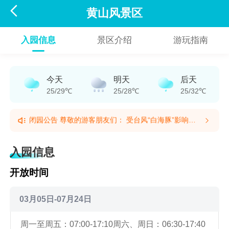

黄山风景区
入园信息
景区介绍
游玩指南
今天
明天
后天
25/29℃
25/28℃
25/32℃
闭园通告|天都峰提前预约|帐篷租赁服务通知|多次进山
须知|预订须知|北大门步行道开放 【闭园通告】尊敬的
闭园公告 尊敬的游客朋友们： 受台风“白海豚”影响，
游客朋友们：受台风“白海豚”影响，黄山风景区现有持
黄山风景区现有持续强风且即将迎来强降水天气过程，
闭园通告|天都峰提前预约|帐篷租赁服务通知|多次进山
续强风且即将迎来强降水天气过程，对索道运行及旅游
对索道运行及旅游安全影响极大。为切实保障游客安全
须知|预订须知|北大门步行道开放 【闭园通告】尊敬的
入园信息
安全影响极大。为切实保障游客安全与健康，黄山风景
与健康，黄山风景区全域自本公告发布之时即停止对外
游客朋友们：受台风“白海豚”影响，黄山风景区现有持
区全域自本公告发布之时即停止对外开放，届时各登山
开放，届时各登山入园口及索道同步关闭，具体恢复开
续强风且即将迎来强降水天气过程，对索道运行及旅游
开放时间
入园口及索道同步关闭，具体恢复开放时间另行公告，
放时间另行公告，请广大游客关注景区开放信息。 敬
安全影响极大。为切实保障游客安全与健康，黄山风景
请广大游客关注景区开放信息。敬请广大游客及时调整
请广大游客及时调整行程安排，已经入园的游客，请及
区全域自本公告发布之时即停止对外开放，届时各登山
行程安排，已经入园的游客，请及时根据景区工作人员
时根据景区工作人员指引安全下山；已提前预约购买景
入园口及索道同步关闭，具体恢复开放时间另行公告，
03月05日-07月24日
指引安全下山；已提前预约购买景区关闭期间门票及景
区关闭期间门票及景区内其他消费项目的，请从原渠道
请广大游客关注景区开放信息。敬请广大游客及时调整
区内其他消费项目的，请从原渠道退订，或改期预约游
退订，或改期预约游览。 由此带来不便，敬请谅解，
行程安排，已经入园的游客，请及时根据景区工作人员
周一至周五：07:00-17:10
周六、周日：06:30-17:40
览。由此带来不便，敬请谅解，感谢您的理解与支持。
感谢您的理解与支持。如需帮助，请拨打黄山旅游咨询
指引安全下山；已提前预约购买景区关闭期间门票及景