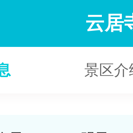
云居
息
景区介