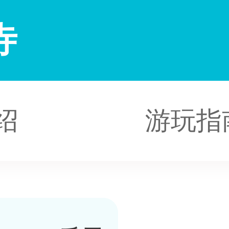
寺
绍
游玩指