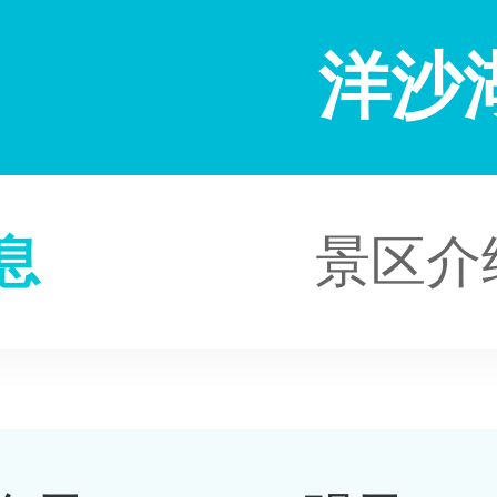
洋沙
息
景区介