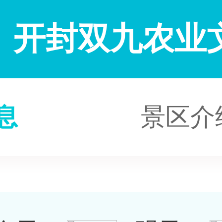
开封双九农业
息
景区介