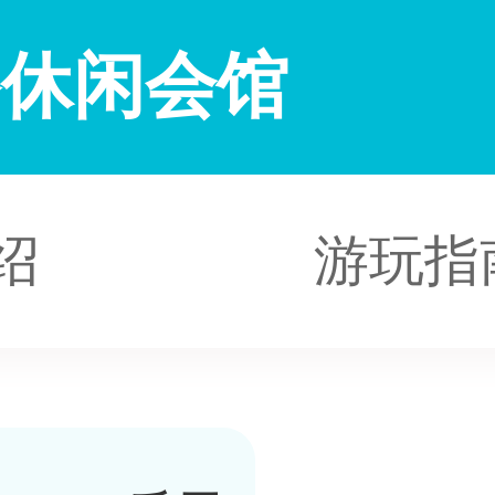
浴休闲会馆
绍
游玩指