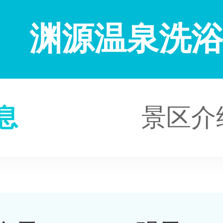
渊源温泉洗
息
景区介