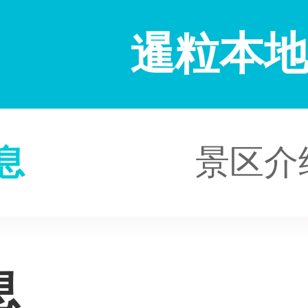
暹粒本
息
景区介
息