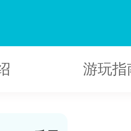
中
绍
游玩指