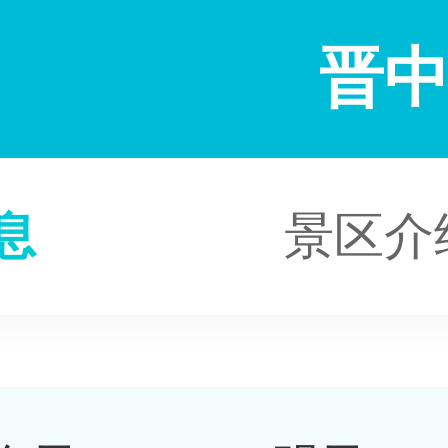
晋
息
景区介