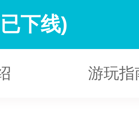
已下线)
绍
游玩指