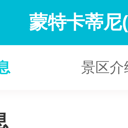
蒙特卡蒂尼(
息
景区介
息