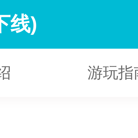
下线)
绍
游玩指