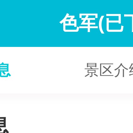
色军(已
息
景区介
息