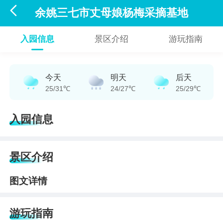

余姚三七市丈母娘杨梅采摘基地
入园信息
景区介绍
游玩指南
今天
明天
后天
25/31℃
24/27℃
25/29℃
入园信息
景区介绍
图文详情
游玩指南