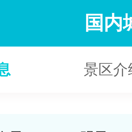
国内
息
景区介