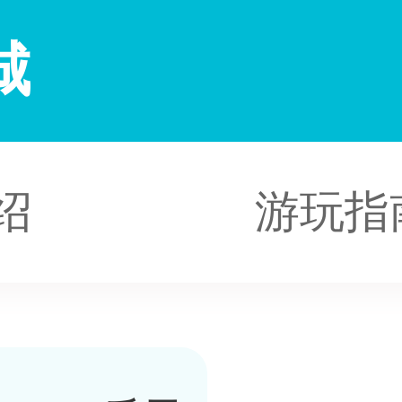
城
绍
游玩指