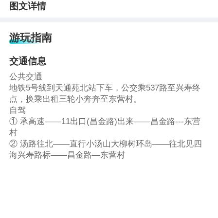
图文详情
游玩指南
交通信息
公共交通
地铁5号线到天通苑北站下车，公交乘537路至兴寿终
点，换乘出租三轮小奔奔至东营村。
自驾
① 承高速——11出口(昌金路)出来——昌金路---东营
村
② 汤路往北——直行小汤山大柳树环岛——往北见四
海兴寿路标——昌金路—东营村