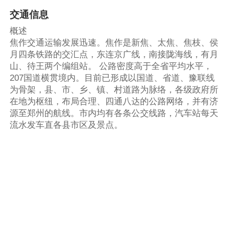
交通信息
概述
焦作交通运输发展迅速。焦作是新焦、太焦、焦枝、侯
月四条铁路的交汇点，东连京广线，南接陇海线，有月
山、待王两个编组站。 公路密度高于全省平均水平，
207国道横贯境内。目前已形成以国道、省道、豫联线
为骨架，县、市、乡、镇、村道路为脉络，各级政府所
在地为枢纽，布局合理、四通八达的公路网络，并有济
源至郑州的航线。市内均有各条公交线路，汽车站每天
流水发车直各县市区及景点。