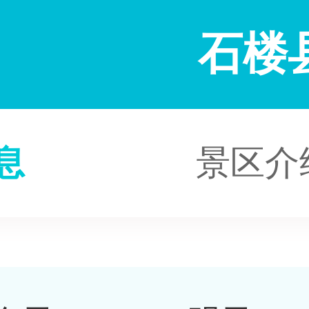
石楼
息
景区介