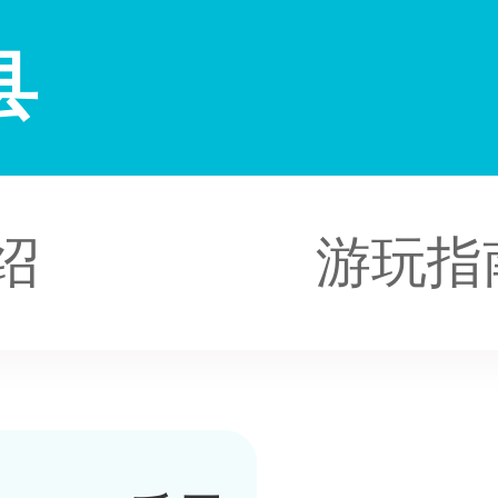
县
绍
游玩指