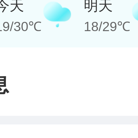
今天
明天
19/30℃
18/29℃
息