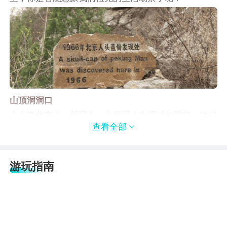
山顶洞洞口
山上有北京人、新洞人、山顶洞人生活过的洞穴，他们
的尸骨存留在洞穴中变为化石，是研究古人类和古脊椎
查看全部

动物的科学基地。
游玩指南