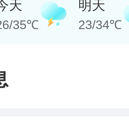
今天
明天
26/35℃
23/34℃
息