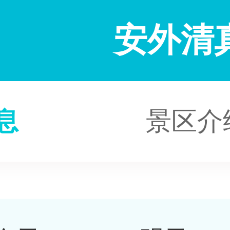
安外清
息
景区介