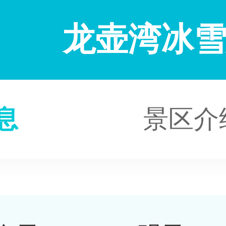
龙壶湾冰
息
景区介