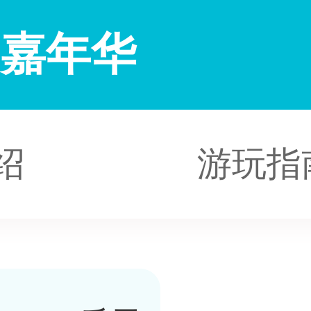
雪嘉年华
绍
游玩指