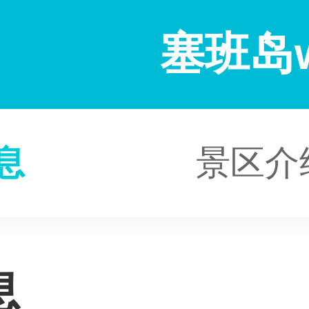
塞班岛w
息
景区介
息