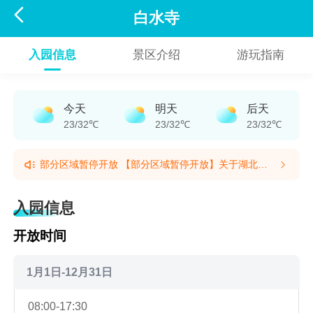

白水寺
入园信息
景区介绍
游玩指南
今天
明天
后天
23/32℃
23/32℃
23/32℃
部分区域暂停开放 【部分区域暂停开放】关于湖北省
文物保护单位白水寺修缮期间景区部分区域暂停开放的
部分区域暂停开放 【部分区域暂停开放】关于湖北省
公告尊敬的各位游客、社会各界朋友:经省文旅厅(省文
文物保护单位白水寺修缮期间景区部分区域暂停开放的
入园信息
物局)批复同意，即日起拟对湖北省文物保护单位一白
公告尊敬的各位游客、社会各界朋友:经省文旅厅(省文
水寺古建筑群进行保护性修缮。为保障工程施工安全、
物局)批复同意，即日起拟对湖北省文物保护单位一白
开放时间
规避文物受损风险，施工期间白水寺风景区内白水寺古
水寺古建筑群进行保护性修缮。为保障工程施工安全、
建筑群及其周边范围暂停对外开放。现将相关事宜公告
规避文物受损风险，施工期间白水寺风景区内白水寺古
如下:暂停开放时间自2026年6月10日起至白水寺修缮
建筑群及其周边范围暂停对外开放。现将相关事宜公告
1月1日-12月31日
工程完工，预计时长4个月。恢复开放时间另行发布。
如下:暂停开放时间自2026年6月10日起至白水寺修缮
如有疑问，可拨打白水寺风景区服务热线0710-
工程完工，预计时长4个月。恢复开放时间另行发布。
08:00-17:30
6729639咨询。二、暂停开放范围景区内白水寺古建筑
如有疑问，可拨打白水寺风景区服务热线0710-