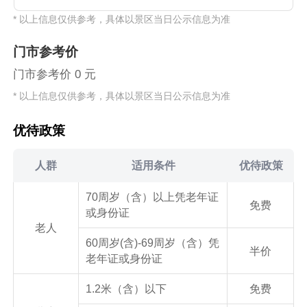
群及周边施工影响范围，含天王殿、大雄宝殿、娘娘
6729639咨询。二、暂停开放范围景区内白水寺古建筑
* 以上信息仅供参考，具体以景区当日公示信息为准
殿、兵器殿、刘秀殿、白水井、龙井亭等文物古建筑本
群及周边施工影响范围，含天王殿、大雄宝殿、娘娘
体及附属院落、景观等施工区域。三、温馨提示1.施工
殿、兵器殿、刘秀殿、白水井、龙井亭等文物古建筑本
门市参考价
期间，白水寺古建筑群及其周边区域实行封闭式管理，
体及附属院落、景观等施工区域。三、温馨提示1.施工
围挡范围内严禁无关人员擅自进入、逗留、攀爬。请广
期间，白水寺古建筑群及其周边区域实行封闭式管理，
门市参考价 0 元
大游客及周边居民自觉遵守相关规定，远离施工区域，
围挡范围内严禁无关人员擅自进入、逗留、攀爬。请广
* 以上信息仅供参考，具体以景区当日公示信息为准
保障自身人身安全。2.白水寺风景区内除白水寺古建筑
大游客及周边居民自觉遵守相关规定，远离施工区域，
群施工范围外，其他区域正常对外开放。为回馈广大游
保障自身人身安全。2.白水寺风景区内除白水寺古建筑
客，在白水寺古建筑群修缮期间，进入白水寺风景区参
群施工范围外，其他区域正常对外开放。为回馈广大游
优待政策
观游客可享受门票优惠，门票价格由65元/人调整至30
客，在白水寺古建筑群修缮期间，进入白水寺风景区参
元/人。本次白水寺古建筑群修缮遵循“修旧如旧、最小
观游客可享受门票优惠，门票价格由65元/人调整至30
人群
适用条件
优待政策
干预”原则，严格按照省级文物部门批复同意的方案实
元/人。本次白水寺古建筑群修缮遵循“修旧如旧、最小
施。修缮期间给各位游客出行带来不便，敬请谅解!特
干预”原则，严格按照省级文物部门批复同意的方案实
70周岁（含）以上凭老年证
此公告。枣阳白水寺风景区服务中心2026年6月9日(提
施。修缮期间给各位游客出行带来不便，敬请谅解!特
免费
或身份证
示有效期2026/6/10至2026/10/31)
此公告。枣阳白水寺风景区服务中心2026年6月9日(提
老人
示有效期2026/6/10至2026/10/31)
60周岁(含)-69周岁（含）凭
半价
老年证或身份证
1.2米（含）以下
免费