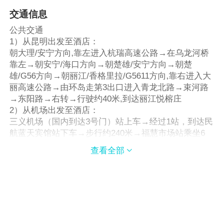
交通信息
公共交通
1）从昆明出发至酒店：
朝大理/安宁方向,靠左进入杭瑞高速公路→在乌龙河桥
靠左→朝安宁/海口方向→朝楚雄/安宁方向→朝楚
雄/G56方向→朝丽江/香格里拉/G5611方向,靠右进入大
丽高速公路→由环岛走第3出口进入青龙北路→束河路
→东阳路→右转→行驶约40米,到达丽江悦榕庄
2）从机场出发至酒店：
三义机场（国内到达3号门）站上车→经过1站，到达民
航蓝天宾馆站下车→步行约240米→福慧市场站乘坐6
路b线→悦榕酒店站下车→步行约230米→到达丽江悦
查看全部

榕庄