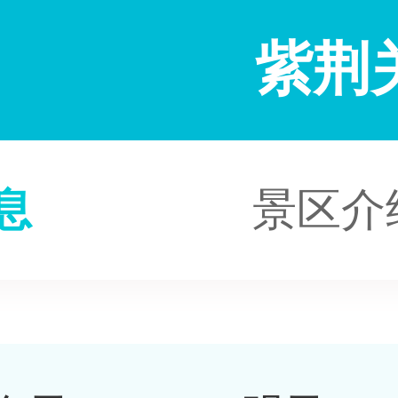
紫荆
息
景区介