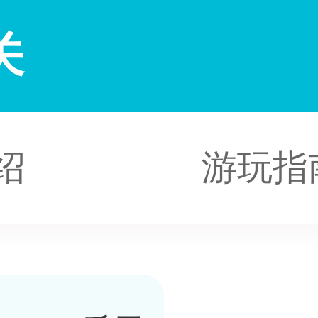
关
绍
游玩指