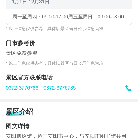
1月1日-12月31日
周一至周四：09:00-17:00
周五至周日：09:00-18:00
* 以上信息仅供参考，具体以景区当日公示信息为准
门市参考价
景区免费参观
* 以上信息仅供参考，具体以景区当日公示信息为准
景区官方联系电话

0372-3776786、
0372-3776785
景区介绍
图文详情
安阳博物馆，位于安阳市中心，与安阳市图书馆共用一