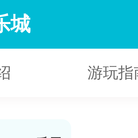
乐城
绍
游玩指