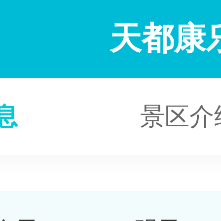
天都康
息
景区介