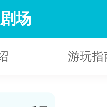
民剧场
绍
游玩指