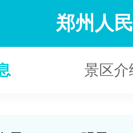
郑州人
息
景区介