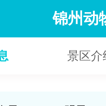
锦州动
息
景区介