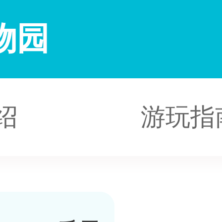
物园
绍
游玩指