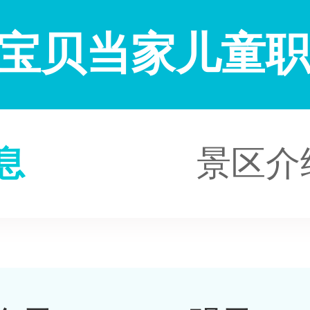
宝贝当家儿童
息
景区介