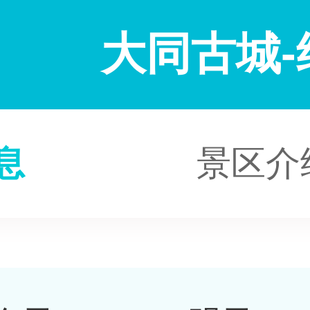
大同古城-
息
景区介