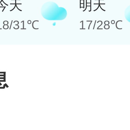
今天
明天
18/31℃
17/28℃
息