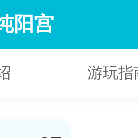
纯阳宫
绍
游玩指