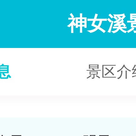
神女溪
息
景区介