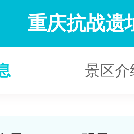
重庆抗战遗
息
景区介