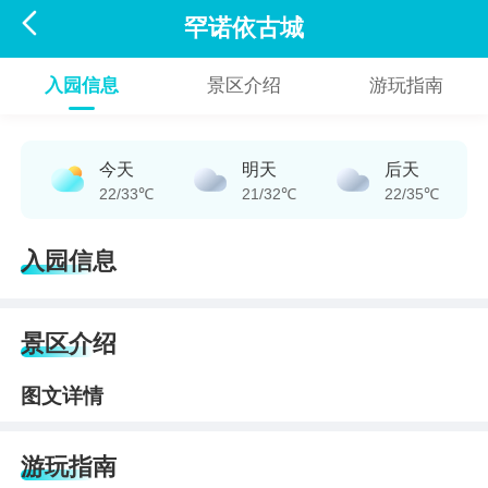

罕诺依古城
入园信息
景区介绍
游玩指南
今天
明天
后天
22/33℃
21/32℃
22/35℃
入园信息
景区介绍
图文详情
游玩指南