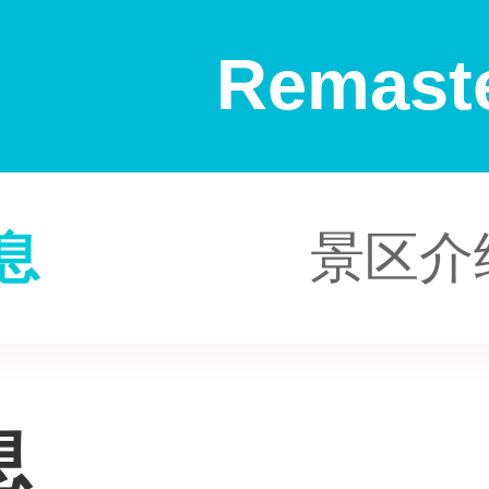
Remast
息
景区介
息