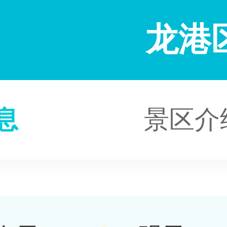
龙港
息
景区介