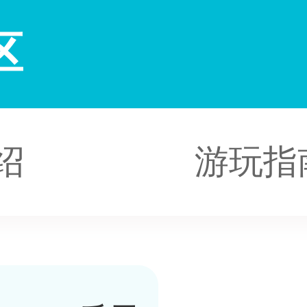
区
绍
游玩指