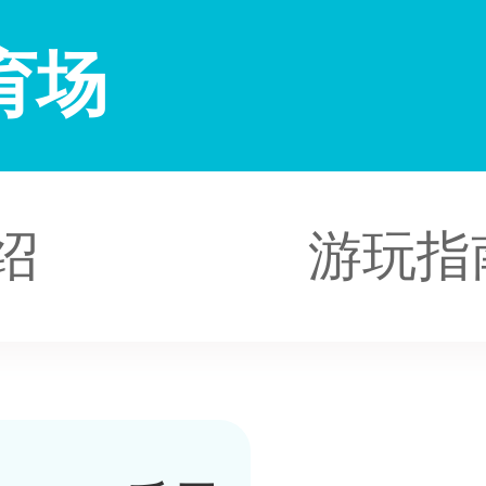
育场
绍
游玩指