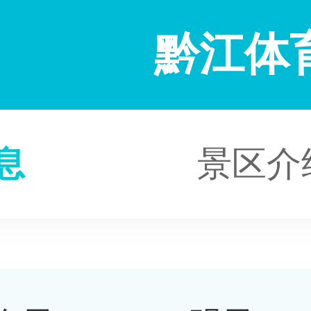
黔江体
息
景区介