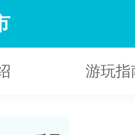
市
绍
游玩指