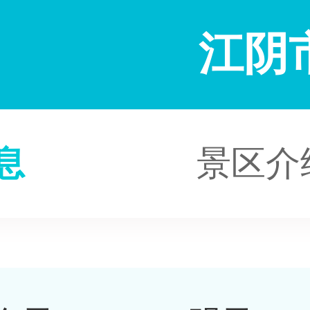
江阴
息
景区介